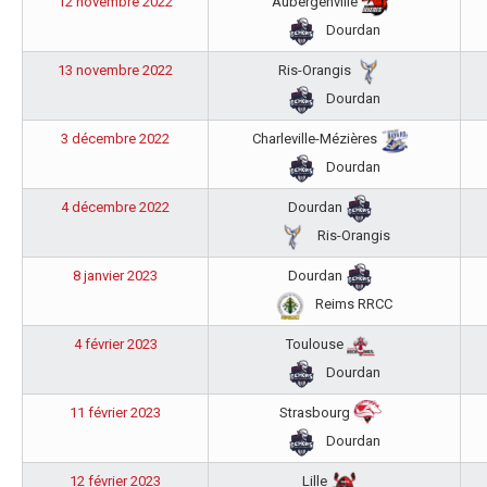
12 novembre 2022
Aubergenville
Dourdan
13 novembre 2022
Ris-Orangis
Dourdan
3 décembre 2022
Charleville-Mézières
Dourdan
4 décembre 2022
Dourdan
Ris-Orangis
8 janvier 2023
Dourdan
Reims RRCC
4 février 2023
Toulouse
Dourdan
11 février 2023
Strasbourg
Dourdan
12 février 2023
Lille