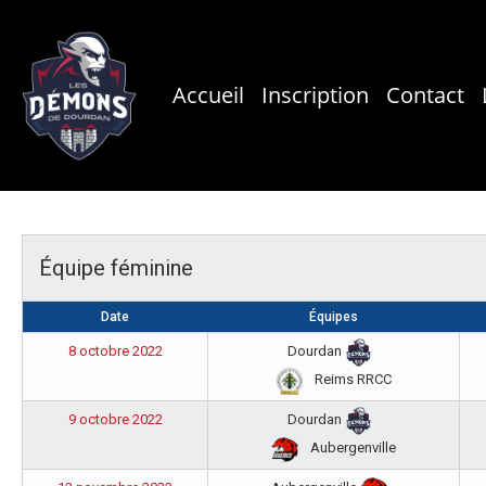
Skip
to
main
Accueil
Inscription
Contact
content
Équipe féminine
Date
Équipes
8 octobre 2022
Dourdan
Reims RRCC
9 octobre 2022
Dourdan
Aubergenville