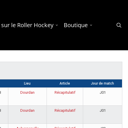
 sur le Roller Hockey
Boutique
se
Lieu
Article
Jour de match
3
Dourdan
Récapitulatif
J01
3
Dourdan
Récapitulatif
J01