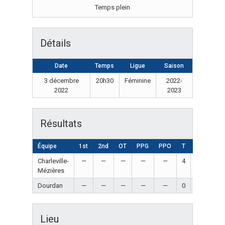
Temps plein
Détails
Date
Temps
Ligue
Saison
3 décembre
20h30
Féminine
2022-
2022
2023
Résultats
Équipe
1st
2nd
OT
PPG
PPO
T
Résultat
Charleville-
—
—
—
—
—
4
Win
Mézières
Dourdan
—
—
—
—
—
0
Loss
Lieu