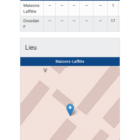
Maisons-
—
—
—
—
—
1
Loss
Laffitte
Dourdan
—
—
—
—
—
17
Win
F
Lieu
Maisons-Laffitte