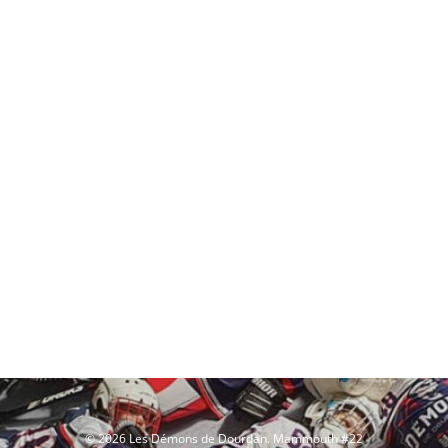
© 2026 Les Démons de Dourdan. Mammouth #22