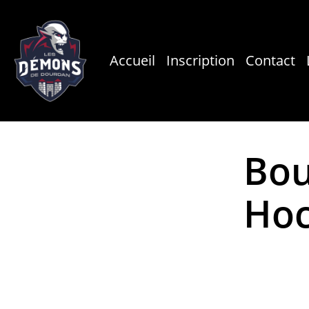
Skip
to
main
Accueil
Inscription
Contact
content
Bou
Ho