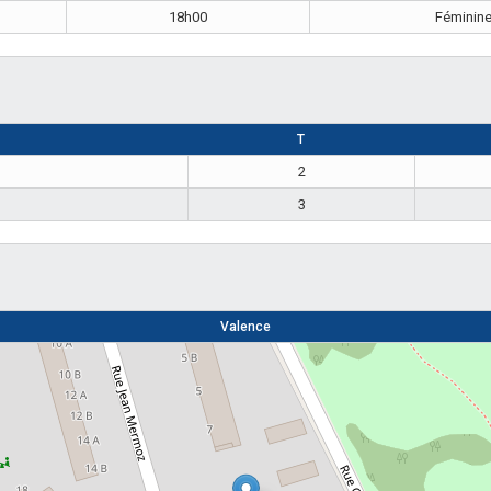
18h00
Féminin
T
2
3
Valence