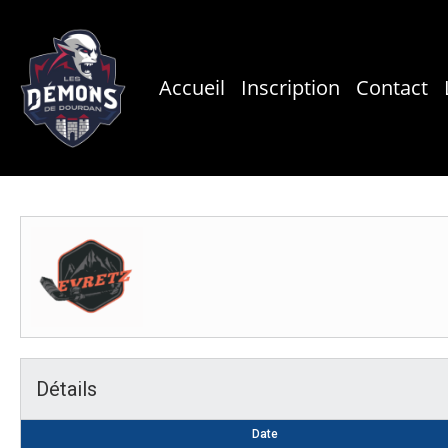
Skip
to
main
Accueil
Inscription
Contact
content
Détails
Date