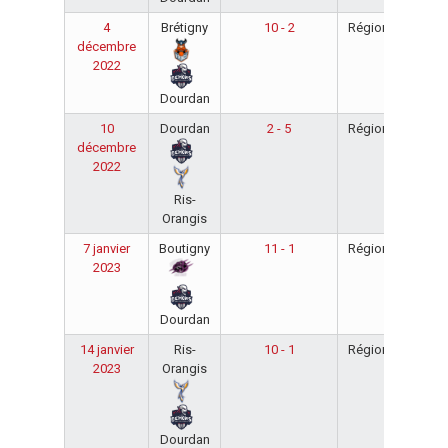
4
Brétigny
10 - 2
Régionale
20
décembre
20
2022
Dourdan
10
Dourdan
2 - 5
Régionale
20
décembre
20
2022
Ris-
Orangis
7 janvier
Boutigny
11 - 1
Régionale
20
2023
20
Dourdan
14 janvier
Ris-
10 - 1
Régionale
20
2023
Orangis
20
Dourdan