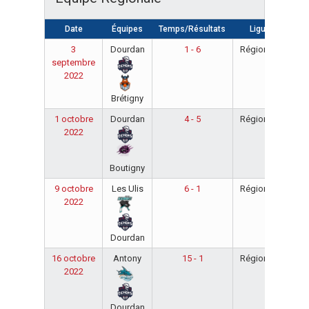
Date
Équipes
Temps/Résultats
Ligue
Sai
3
Dourdan
1 - 6
Régionale
20
septembre
20
2022
Brétigny
1 octobre
Dourdan
4 - 5
Régionale
20
2022
20
Boutigny
9 octobre
Les Ulis
6 - 1
Régionale
20
2022
20
Dourdan
16 octobre
Antony
15 - 1
Régionale
20
2022
20
Dourdan