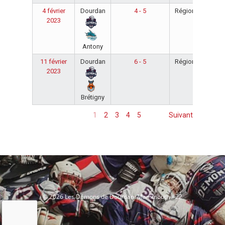
4 février
Dourdan
4 - 5
Régionale
20
2023
20
Antony
11 février
Dourdan
6 - 5
Régionale
20
2023
20
Brétigny
1
2
3
4
5
Suivant
© 2026 Les Démons de Dourdan. Mammouth #22