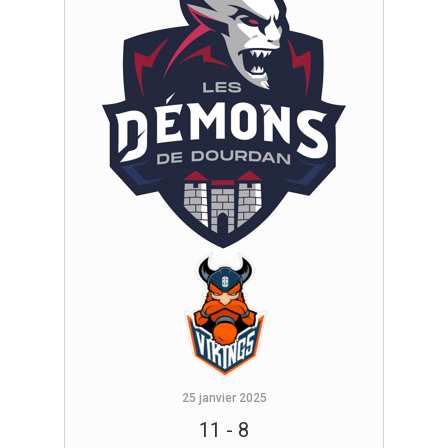
25 janvier 2025
11
-
8