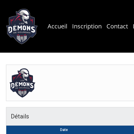
Skip
to
main
Accueil
Inscription
Contact
content
Détails
Date