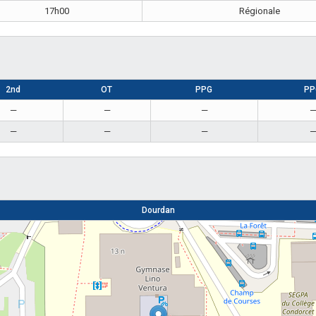
17h00
Régionale
2nd
OT
PPG
PP
—
—
—
—
—
—
Dourdan