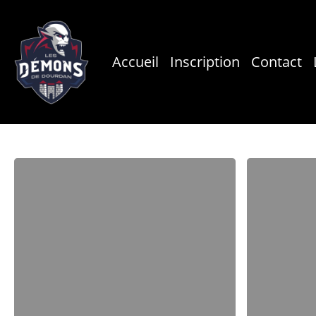
Skip
to
main
Accueil
Inscription
Contact
content