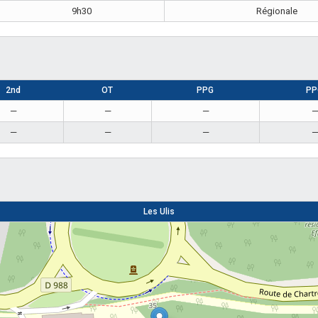
9h30
Régionale
2nd
OT
PPG
PP
—
—
—
—
—
—
Les Ulis