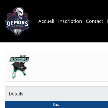
Skip
to
main
Accueil
Inscription
Contact
content
Détails
Date