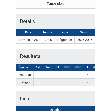
Temps plein
Détails
Date
Temps
Ligue
Saison
14 mars 2026
17h00
Régionale
2025-2026
Résultats
Équipe
1st
2nd
OT
PPG
PPO
T
Résultat
Dourdan
—
—
—
—
—
4
Loss
Brétigny
—
—
—
—
—
7
Win
Lieu
Dourdan