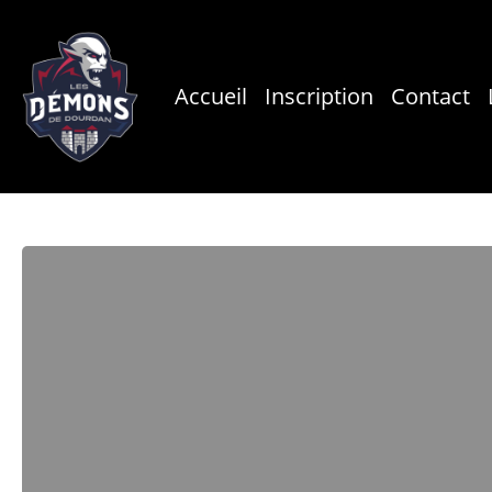
Skip
to
main
Accueil
Inscription
Contact
content