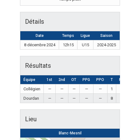
Détails
Date
Temps
Ligue
Saison
8 décembre 2024
12h15
U15
2024-2025
Résultats
Équipe
1st
2nd
OT
PPG
PPO
T
Résultat
Collégien
—
—
—
—
—
1
Loss
Dourdan
—
—
—
—
—
8
Win
Lieu
Blanc-Mesnil