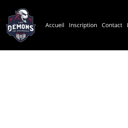
Skip
to
main
Accueil
Inscription
Contact
content