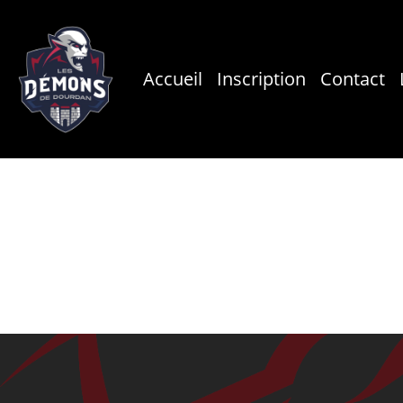
Skip
to
main
Accueil
Inscription
Contact
content