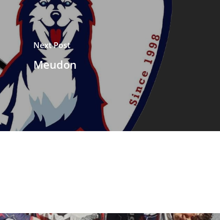
Next Post
Meudon