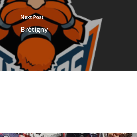
Next Post
Brétigny