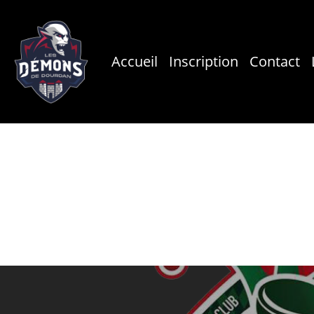
Skip
to
main
Accueil
Inscription
Contact
content