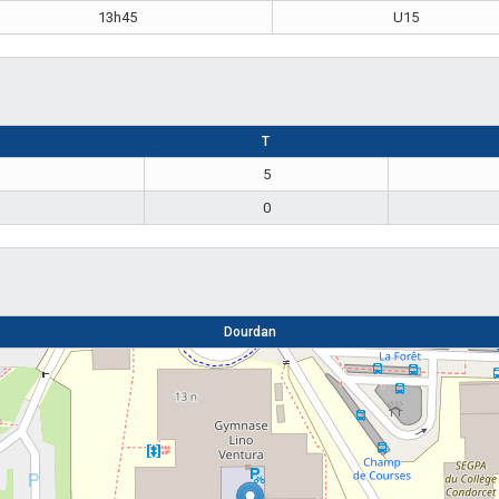
13h45
U15
T
5
0
Dourdan