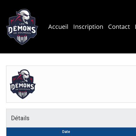
Skip
to
main
Accueil
Inscription
Contact
content
Détails
Date