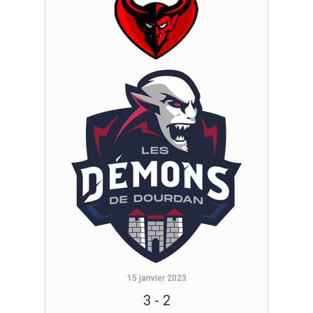
15 janvier 2023
3
-
2