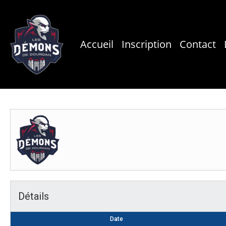
Skip
to
main
Accueil
Inscription
Contact
content
Détails
Date