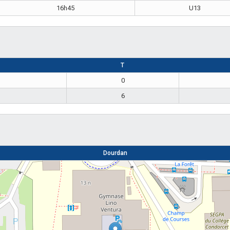
16h45
U13
T
0
6
Dourdan