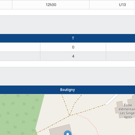
12h30
U13
T
0
4
Boutigny