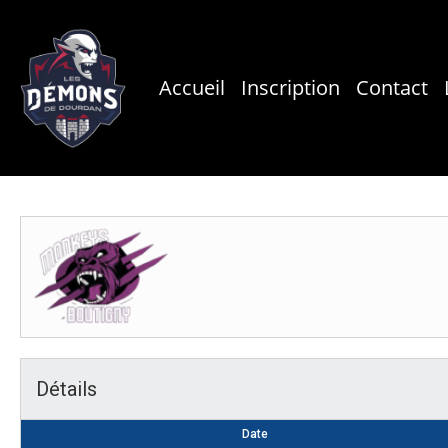
Skip
to
main
Accueil
Inscription
Contact
content
Détails
Date