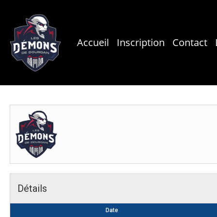
Skip
to
main
Accueil
Inscription
Contact
content
Détails
Date