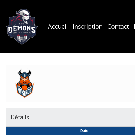
Skip
to
main
Accueil
Inscription
Contact
content
Détails
Date