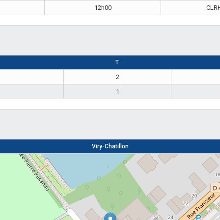
12h00
CLR
T
2
1
Viry-Chatillon