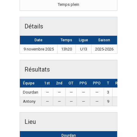
Temps plein
Détails
Date
Temps
Ligue
Saison
9 novembre 2025
13h20
U13
2025-2026
Résultats
Équipe
1st
2nd
OT
PPG
PPO
T
Résultat
Dourdan
—
—
—
—
—
3
Loss
Antony
—
—
—
—
—
9
Win
Lieu
Dourdan