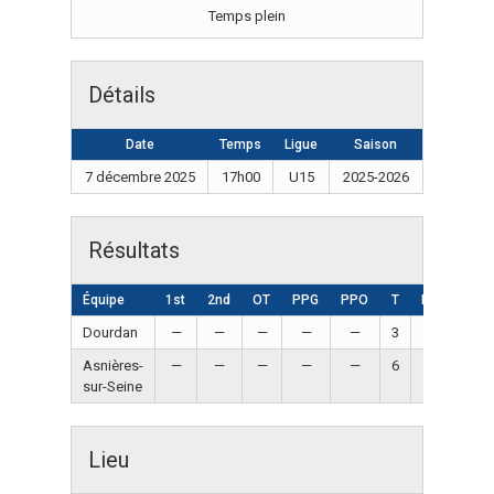
Temps plein
Détails
Date
Temps
Ligue
Saison
7 décembre 2025
17h00
U15
2025-2026
Résultats
Équipe
1st
2nd
OT
PPG
PPO
T
Résultat
Dourdan
—
—
—
—
—
3
Loss
Asnières-
—
—
—
—
—
6
Win
sur-Seine
Lieu