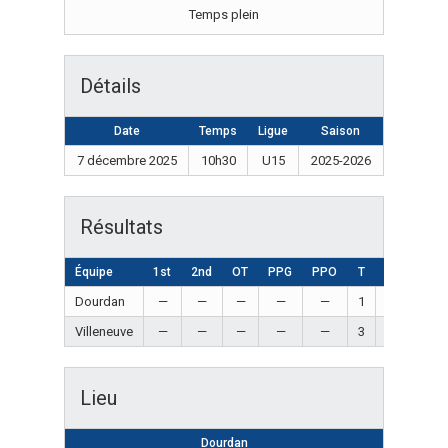
Temps plein
Détails
Date
Temps
Ligue
Saison
7 décembre 2025
10h30
U15
2025-2026
Résultats
Équipe
1st
2nd
OT
PPG
PPO
T
Résultat
Dourdan
—
—
—
—
—
1
Loss
Villeneuve
—
—
—
—
—
3
Win
Lieu
Dourdan