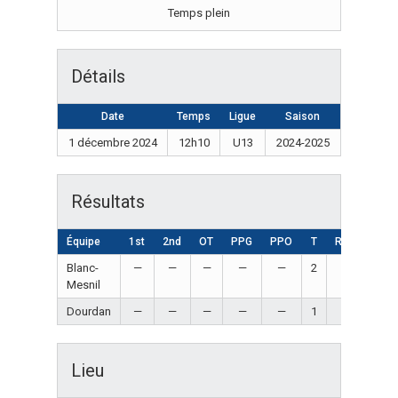
Temps plein
Détails
Date
Temps
Ligue
Saison
1 décembre 2024
12h10
U13
2024-2025
Résultats
Équipe
1st
2nd
OT
PPG
PPO
T
Résultat
Blanc-
—
—
—
—
—
2
Win
Mesnil
Dourdan
—
—
—
—
—
1
Loss
Lieu