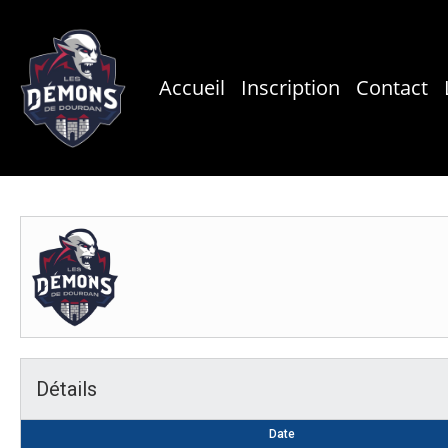
Skip
to
main
Accueil
Inscription
Contact
content
Détails
Date