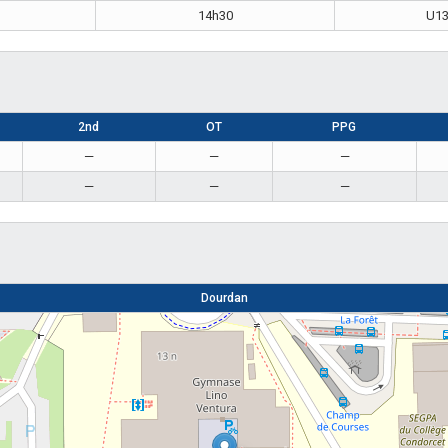
14h30
U1
2nd
OT
PPG
—
—
—
—
—
—
Dourdan