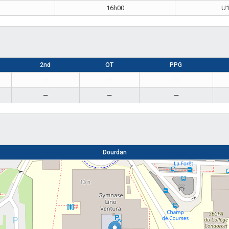
16h00
U1
2nd
OT
PPG
—
—
—
—
—
—
Dourdan