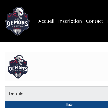
Skip
to
main
Accueil
Inscription
Contact
content
Détails
Date