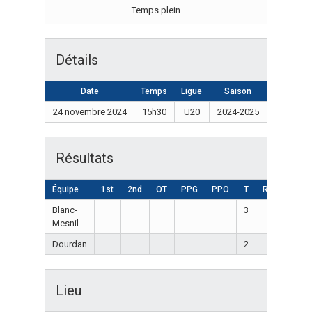
Temps plein
Détails
Date
Temps
Ligue
Saison
24 novembre 2024
15h30
U20
2024-2025
Résultats
Équipe
1st
2nd
OT
PPG
PPO
T
Résultat
Blanc-
—
—
—
—
—
3
Win
Mesnil
Dourdan
—
—
—
—
—
2
Loss
Lieu