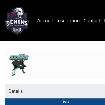
Skip
to
main
Accueil
Inscription
Contact
content
Détails
Date