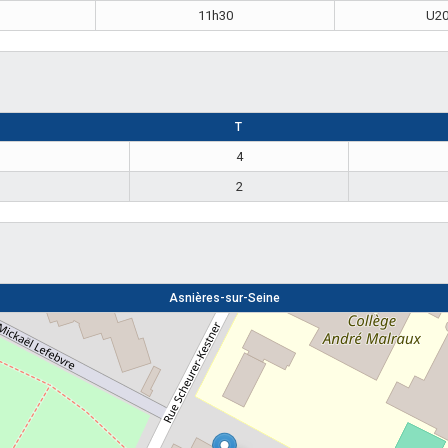
11h30
U2
T
4
2
Asnières-sur-Seine