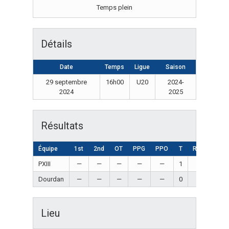
Temps plein
Détails
Date
Temps
Ligue
Saison
29 septembre
16h00
U20
2024-
2024
2025
Résultats
Équipe
1st
2nd
OT
PPG
PPO
T
Résultat
PXIII
—
—
—
—
—
1
Win
Dourdan
—
—
—
—
—
0
Loss
Lieu