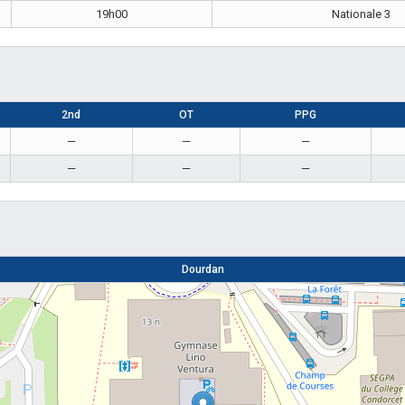
19h00
Nationale 3
2nd
OT
PPG
—
—
—
—
—
—
Dourdan