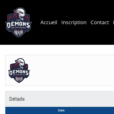
Skip
to
main
Accueil
Inscription
Contact
content
Détails
Date