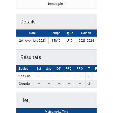
Temps plein
Détails
Date
Temps
Ligue
Saison
26 novembre 2023
14h15
U15
2023-2024
Résultats
Équipe
1st
2nd
OT
PPG
PPO
T
Résultat
Les Ulis
—
—
—
—
—
5
Win
Dourdan
—
—
—
—
—
3
Loss
Lieu
Maisons-Laffitte