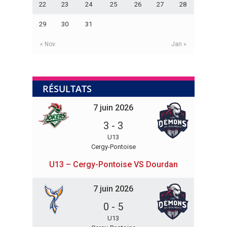
22
23
24
25
26
27
28
29
30
31
« Nov
Jan »
RÉSULTATS
7 juin 2026
3
-
3
U13
Cergy-Pontoise
U13 – Cergy-Pontoise VS Dourdan
7 juin 2026
0
-
5
U13