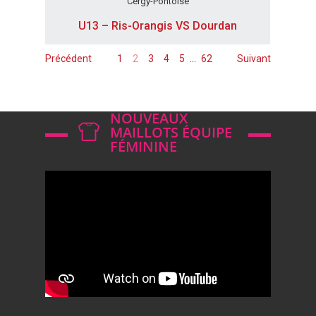
Cergy-Pontoise
U13 – Ris-Orangis VS Dourdan
Précédent
1
2
3
4
5
…
62
Suivant
NOUVEAUX
MAILLOTS ÉQUIPE
FÉMININE